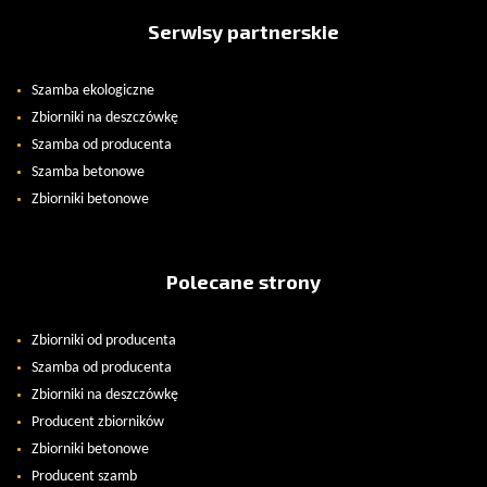
Serwisy partnerskie
Szamba ekologiczne
Zbiorniki na deszczówkę
Szamba od producenta
Szamba betonowe
Zbiorniki betonowe
Polecane strony
Zbiorniki od producenta
Szamba od producenta
Zbiorniki na deszczówkę
Producent zbiorników
Zbiorniki betonowe
Producent szamb