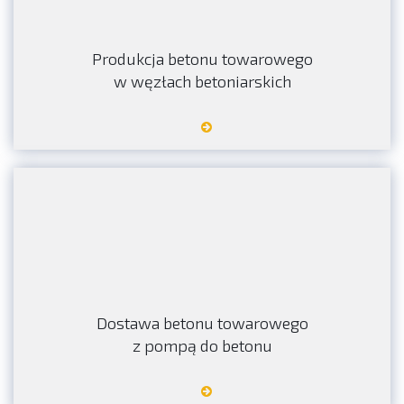
mieszkaniowe, budynki biurowe, obiekty handlowe i usługowe,
hale, drogi, mosty, wiadukty, podjazdy, fundamenty, posadzki,
stropy, schody, ogrodzenia.
Produkcja betonu towarowego
w węzłach betoniarskich
Dostawa betonu towarowego
z pompą do betonu