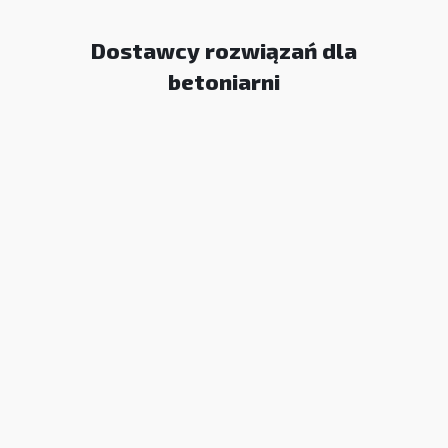
Dostawcy rozwiązań dla
betoniarni