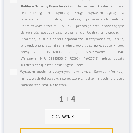
Polityce Ochrony Prywatności
w celu realizacji kontaktu w tym
telefonicznego na wybraną usługę, wyrażam zgodę na
przetwarzanie moich danych osobowych podanych w formularzu
kontaktowym przez MICHAŁ PAPIS przedsiębiorcę, prowadzącym
działalność gospodarczą, wpisaną do Centralnej Ewidencji i
Informacji o Działalności Gospodarczej Rzeczypospolitej Polskiej
prowadzonej przez ministra właściwego do spraw gospodarki, pod
firmą: INTERPROM MICHAŁ PAPIS, ul. Mokotowska 1, 00-640
Warszawa, NIP: 7991813847, REGON: 140277121, adres poczty
elektronicznej: betoniarnia8@gmail.com.
Wyrażam zgodę na otrzymywanie w ramach Serwisu informacji
handlowych dotyczących świadczonych usługi na podany przeze
mnie adres e-mail lub telefon.
1 + 4