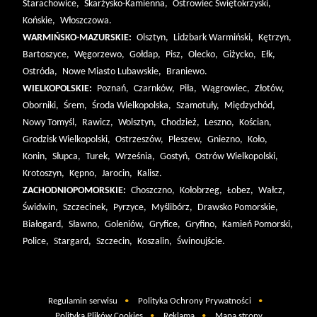
Starachowice,
Skarżysko-Kamienna,
Ostrowiec Świętokrzyski,
Końskie,
Włoszczowa.
WARMIŃSKO-MAZURSKIE:
Olsztyn,
Lidzbark Warmiński,
Kętrzyn,
Bartoszyce,
Węgorzewo,
Gołdap,
Pisz,
Olecko,
Giżycko,
Ełk,
Ostróda,
Nowe Miasto Lubawskie,
Braniewo.
WIELKOPOLSKIE:
Poznań,
Czarnków,
Piła,
Wągrowiec,
Złotów,
Oborniki,
Śrem,
Środa Wielkopolska,
Szamotuły,
Międzychód,
Nowy Tomyśl,
Rawicz,
Wolsztyn,
Chodzież,
Leszno,
Kościan,
Grodzisk Wielkopolski,
Ostrzeszów,
Pleszew,
Gniezno,
Koło,
Konin,
Słupca,
Turek,
Września,
Gostyń,
Ostrów Wielkopolski,
Krotoszyn,
Kępno,
Jarocin,
Kalisz.
ZACHODNIOPOMORSKIE:
Choszczno,
Kołobrzeg,
Łobez,
Wałcz,
Świdwin,
Szczecinek,
Pyrzyce,
Myślibórz,
Drawsko Pomorskie,
Białogard,
Sławno,
Goleniów,
Gryfice,
Gryfino,
Kamień Pomorski,
Police,
Stargard,
Szczecin,
Koszalin,
Świnoujście.
Regulamin serwisu
Polityka Ochrony Prywatności
Polityka Plików Cookies
Reklama
Mapa strony