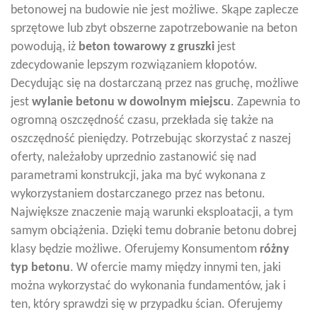
betonowej na budowie nie jest możliwe. Skąpe zaplecze
sprzętowe lub zbyt obszerne zapotrzebowanie na beton
powodują, iż
beton towarowy z gruszki
jest
zdecydowanie lepszym rozwiązaniem kłopotów.
Decydując się na dostarczaną przez nas gruchę, możliwe
jest
wylanie betonu w dowolnym miejscu
. Zapewnia to
ogromną oszczędność czasu, przekłada się także na
oszczędność pieniędzy. Potrzebując skorzystać z naszej
oferty, należałoby uprzednio zastanowić się nad
parametrami konstrukcji, jaka ma być wykonana z
wykorzystaniem dostarczanego przez nas betonu.
Największe znaczenie mają warunki eksploatacji, a tym
samym obciążenia. Dzięki temu dobranie betonu dobrej
klasy będzie możliwe. Oferujemy Konsumentom
różny
typ betonu
. W ofercie mamy między innymi ten, jaki
można wykorzystać do wykonania fundamentów, jak i
ten, który sprawdzi się w przypadku ścian. Oferujemy