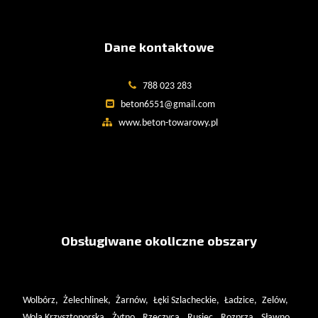
Dane kontaktowe
788 023 283
beton6551@gmail.com
www.beton-towarowy.pl
Obsługiwane okoliczne obszary
Wolbórz,
Żelechlinek,
Żarnów,
Łęki Szlacheckie,
Ładzice,
Zelów,
Wola Krzysztoporska,
Żytno,
Rzeczyca,
Rusiec,
Rozprza,
Sławno,