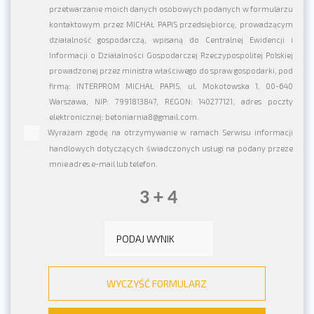
przetwarzanie moich danych osobowych podanych w formularzu
kontaktowym przez MICHAŁ PAPIS przedsiębiorcę, prowadzącym
działalność gospodarczą, wpisaną do Centralnej Ewidencji i
Informacji o Działalności Gospodarczej Rzeczypospolitej Polskiej
prowadzonej przez ministra właściwego do spraw gospodarki, pod
firmą: INTERPROM MICHAŁ PAPIS, ul. Mokotowska 1, 00-640
Warszawa, NIP: 7991813847, REGON: 140277121, adres poczty
elektronicznej: betoniarnia8@gmail.com.
Wyrażam zgodę na otrzymywanie w ramach Serwisu informacji
handlowych dotyczących świadczonych usługi na podany przeze
mnie adres e-mail lub telefon.
3 + 4