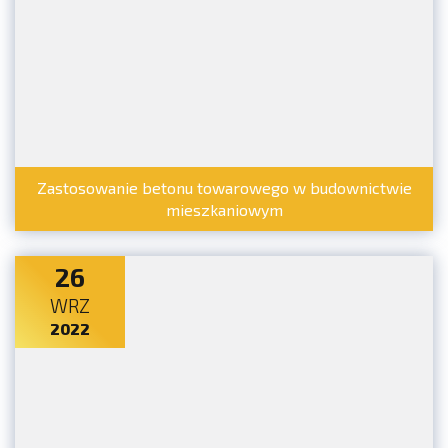
Zastosowanie betonu towarowego w budownictwie
mieszkaniowym
26
WRZ
2022