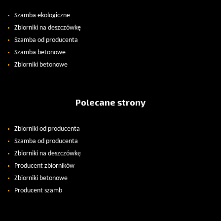
Szamba ekologiczne
Zbiorniki na deszczówkę
Szamba od producenta
Szamba betonowe
Zbiorniki betonowe
Polecane strony
Zbiorniki od producenta
Szamba od producenta
Zbiorniki na deszczówkę
Producent zbiorników
Zbiorniki betonowe
Producent szamb