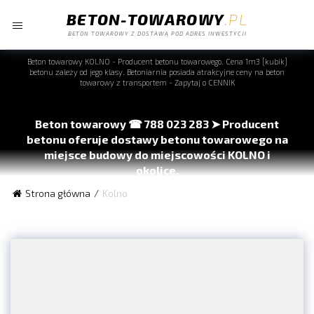
BETON-TOWAROWY
.PL
BETON TOWAROWY Z DOSTAWĄ POD ADRES INWESTYCJI
Beton towarowy
KOLNO
- Producent betonu towarowego. Cena 1m3 [kubik]
betonu zależy od jego klasy. Betoniarnia posiada atrakcyjne ceny na beton
towarowy z transportem - Zapytaj o CENNIK
Beton towarowy ☎ 788 023 283 ➤ Producent
betonu oferuje dostawy betonu towarowego na
miejsce budowy do miejscowości
KOLNO
i
okolice.
Strona główna
Kolno
Betoniarnia jako wytwórnia, producent i dostawca
betonu towarowego w ofercie posiada:
beton C8/10, C12/15, C16/20, C20/25, C25/30, C30/37,
C35/45, C40/50, C45/55, C50/60, dawniej B10, B15, B20, B25,
B30, B37, B35 i B40, B45, B50, B55, B60 z transportem i
rozładunkiem z użyciem leja z betonomieszarki oraz z
rozładunkiem na duże odległości przy użyciu pompy do betonu;
beton na domy jednorodzinne, bloki mieszkalne i osiedla