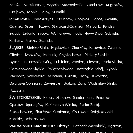
Łomża,
Siemiatycze,
Wysokie Mazowieckie,
Zambrów,
Augustów,
Grajewo,
Mońki,
Sejny,
Suwałki.
POMORSKIE:
Kościerzyna,
Człuchów,
Chojnice,
Sopot,
Gdynia,
Gdańsk,
Sztum,
Tczew,
Starogard Gdański,
Malbork,
Kwidzyn,
Słupsk,
Lębork,
Bytów,
Wejherowo,
Puck,
Nowy Dwór Gdański,
Kartuzy,
Pruszcz Gdański.
ŚLĄSKIE:
Bielsko-Biała,
Mysłowice,
Chorzów,
Katowice,
Zabrze,
Gliwice,
Myszków,
Kłobuck,
Częstochowa,
Piekary Śląskie,
Bytom,
Tarnowskie Góry,
Lubliniec,
Żywiec,
Cieszyn,
Ruda Śląska,
Siemianowice Śląskie,
Świętochłowice,
Jastrzębie-Zdrój,
Rybnik,
Racibórz,
Sosnowiec,
Mikołów,
Bieruń,
Tychy,
Jaworzno,
Dąbrowa Górnicza,
Zawiercie,
Będzin,
Żory,
Wodzisław Śląski,
Pszczyna.
ŚWIĘTOKRZYSKIE:
Kielce,
Staszów,
Sandomierz,
Pińczów,
Opatów,
Jędrzejów,
Kazimierza Wielka,
Busko-Zdrój,
Starachowice,
Skarżysko-Kamienna,
Ostrowiec Świętokrzyski,
Końskie,
Włoszczowa.
WARMIŃSKO-MAZURSKIE:
Olsztyn,
Lidzbark Warmiński,
Kętrzyn,