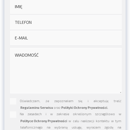
Oświadczam, że zapoznałem się i akceptuję treść
Regulaminu Serwisu
oraz
Polityki Ochrony Prywatności.
Na zasadach i w zakresie określonym szczegółowo w
Polityce Ochrony Prywatności
w celu realizacji kontaktu w tym
telefonicznego na wybraną usługę, wyrażam zgodę na