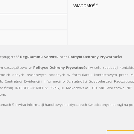
eptuję treść
Regulaminu Serwisu
oraz
Polityki Ochrony Prywatności.
nym szczegółowo w
Polityce Ochrony Prywatności
w celu realizacji kontakt
moich danych osobowych podanych w formularzu kontaktowym przez MIC
o Centralnej Ewidencji i Informacji o Działalności Gospodarczej Rzeczyposp
d firmą: INTERPROM MICHAŁ PAPIS, ul. Mokotowska 1, 00-640 Warszawa, NIP: 7
l.com.
mach Serwisu informacji handlowych dotyczących świadczonych usługi na poda