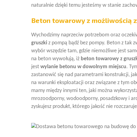
naturalnie dzięki temu jesteśmy w stanie zach
Beton towarowy z możliwością 
Wychodzimy naprzeciw potrzebom oraz oczekiwa
gruszki
z pompą bądź bez pompy. Beton z tak zw
wybór wszędzie tam, gdzie niemożliwe jest sa
na beton wywołują, iż
beton towarowy z gruszk
jest
wylanie betonu w dowolnym miejscu
. Ty
zastanowić się nad parametrami konstrukcji, j
na warunki eksploatacji oraz związane z tym ob
mamy między innymi ten, jaki można wykorzysta
mrozoodporny, wodoodporny, posadzkowy i archit
zyskujesz produkt, którego jakość nie rozczaruje