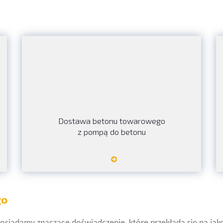
Dostawa betonu towarowego
z pompą do betonu
go