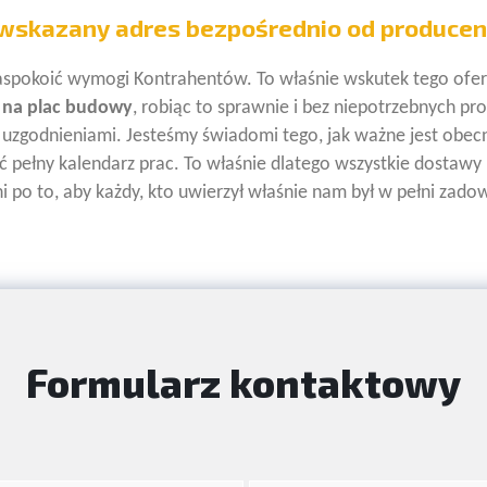
skazany adres bezpośrednio od producen
 zaspokoić wymogi Kontrahentów. To właśnie wskutek tego o
 na plac budowy
, robiąc to sprawnie i bez niepotrzebnych p
 uzgodnieniami. Jesteśmy świadomi tego, jak ważne jest obec
ić pełny kalendarz prac. To właśnie dlatego wszystkie dostaw
ni po to, aby każdy, kto uwierzył właśnie nam był w pełni zado
Formularz kontaktowy