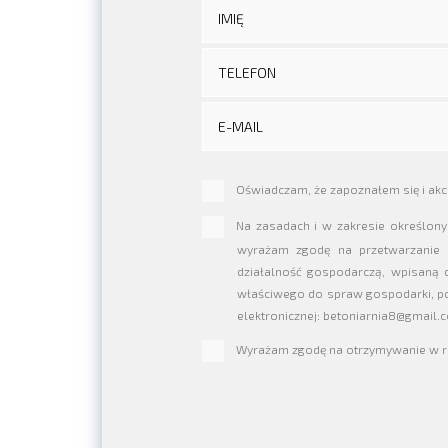
Oświadczam, że zapoznałem się i akc
Na zasadach i w zakresie określo
wyrażam zgodę na przetwarzanie 
działalność gospodarczą, wpisaną d
właściwego do spraw gospodarki, po
elektronicznej: betoniarnia8@gmai
Wyrażam zgodę na otrzymywanie w ra