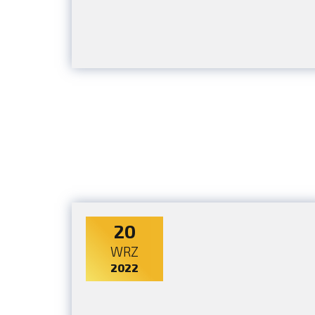
20
WRZ
2022