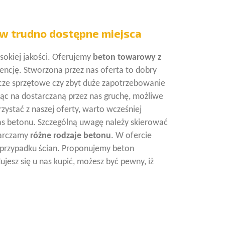
w trudno dostępne miejsca
okiej jakości. Oferujemy
beton towarowy z
ncję. Stworzona przez nas oferta to dobry
cze sprzętowe czy zbyt duże zapotrzebowanie
ąc na dostarczaną przez nas gruchę, możliwe
ystać z naszej oferty, warto wcześniej
as betonu. Szczególną uwagę należy skierować
starczamy
różne rodzaje betonu
. W ofercie
 przypadku ścian. Proponujemy beton
esz się u nas kupić, możesz być pewny, iż