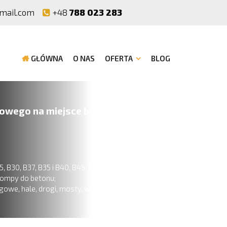
mail.com
+48
788 023 283
GŁÓWNA
O NAS
OFERTA
BLOG
rowego na miejsce budowy do
 B30, B37, B35 i B40, B45, B50, B55, B60 z
 pompy do betonu;
owe, hale, drogi, mosty, wiadukty, podjazdy,