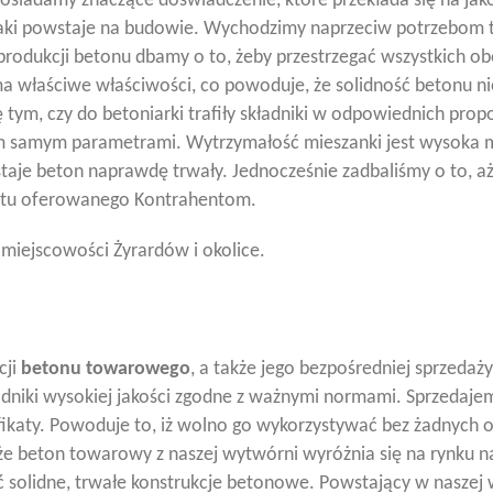
Posiadamy znaczące doświadczenie, które przekłada się na ja
jaki powstaje na budowie. Wychodzimy naprzeciw potrzebom ty
produkcji betonu dbamy o to, żeby przestrzegać wszystkich o
 właściwe właściwości, co powoduje, że solidność betonu n
ię tym, czy do betoniarki trafiły składniki w odpowiednich pro
ym samym parametrami. Wytrzymałość mieszanki jest wysoka m
taje beton naprawdę trwały. Jednocześnie zadbaliśmy o to, aże
uktu oferowanego Kontrahentom.
cji
betonu towarowego
, a także jego bezpośredniej sprzedaż
ładniki wysokiej jakości zgodne z ważnymi normami. Sprzeda
ikaty. Powoduje to, iż wolno go wykorzystywać bez żadnych 
że beton towarowy z naszej wytwórni wyróżnia się na rynku 
solidne, trwałe konstrukcje betonowe. Powstający w naszej w