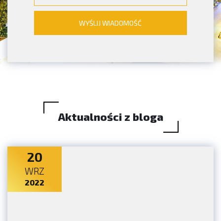
Aktualności z bloga
20
WRZ
2022