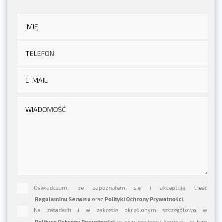
Oświadczam, że zapoznałem się i akceptuję treść
Regulaminu Serwisu
oraz
Polityki Ochrony Prywatności.
Na zasadach i w zakresie określonym szczegółowo w
Polityce Ochrony Prywatności
w celu realizacji kontaktu w tym