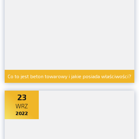
Co to jest beton towarowy i jakie posiada właściwości?
23
WRZ
2022