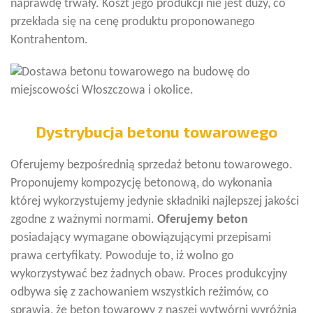
naprawdę trwały. Koszt jego produkcji nie jest duży, co
przekłada się na cenę produktu proponowanego
Kontrahentom.
Dystrybucja betonu towarowego
Oferujemy bezpośrednią sprzedaż betonu towarowego.
Proponujemy kompozycję betonową, do wykonania
której wykorzystujemy jedynie składniki najlepszej jakości
zgodne z ważnymi normami.
Oferujemy beton
posiadający wymagane obowiązującymi przepisami
prawa certyfikaty. Powoduje to, iż wolno go
wykorzystywać bez żadnych obaw. Proces produkcyjny
odbywa się z zachowaniem wszystkich reżimów, co
sprawia, że beton towarowy z naszej wytwórni wyróżnia