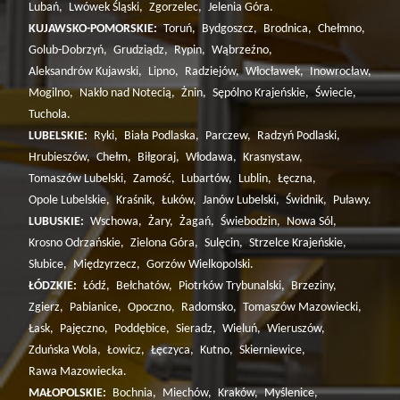
Lubań,
Lwówek Śląski,
Zgorzelec,
Jelenia Góra.
KUJAWSKO-POMORSKIE:
Toruń,
Bydgoszcz,
Brodnica,
Chełmno,
Golub-Dobrzyń,
Grudziądz,
Rypin,
Wąbrzeźno,
Aleksandrów Kujawski,
Lipno,
Radziejów,
Włocławek,
Inowrocław,
Mogilno,
Nakło nad Notecią,
Żnin,
Sępólno Krajeńskie,
Świecie,
Tuchola.
LUBELSKIE:
Ryki,
Biała Podlaska,
Parczew,
Radzyń Podlaski,
Hrubieszów,
Chełm,
Biłgoraj,
Włodawa,
Krasnystaw,
Tomaszów Lubelski,
Zamość,
Lubartów,
Lublin,
Łęczna,
Opole Lubelskie,
Kraśnik,
Łuków,
Janów Lubelski,
Świdnik,
Puławy.
LUBUSKIE:
Wschowa,
Żary,
Żagań,
Świebodzin,
Nowa Sól,
Krosno Odrzańskie,
Zielona Góra,
Sulęcin,
Strzelce Krajeńskie,
Słubice,
Międzyrzecz,
Gorzów Wielkopolski.
ŁÓDZKIE:
Łódź,
Bełchatów,
Piotrków Trybunalski,
Brzeziny,
Zgierz,
Pabianice,
Opoczno,
Radomsko,
Tomaszów Mazowiecki,
Łask,
Pajęczno,
Poddębice,
Sieradz,
Wieluń,
Wieruszów,
Zduńska Wola,
Łowicz,
Łęczyca,
Kutno,
Skierniewice,
Rawa Mazowiecka.
MAŁOPOLSKIE:
Bochnia,
Miechów,
Kraków,
Myślenice,