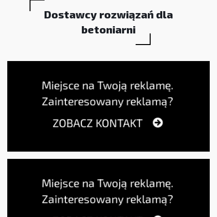
Dostawcy rozwiązań dla
betoniarni