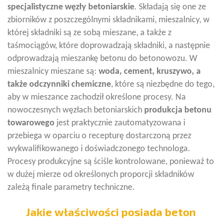
specjalistyczne węzły betoniarskie
. Składają się one ze
zbiorników z poszczególnymi składnikami, mieszalnicy, w
której składniki są ze sobą mieszane, a także z
taśmociągów, które doprowadzają składniki, a następnie
odprowadzają mieszankę betonu do betonowozu. W
mieszalnicy mieszane są:
woda, cement, kruszywo, a
także odczynniki chemiczne
, które są niezbędne do tego,
aby w mieszance zachodził określone procesy. Na
nowoczesnych węzłach betoniarskich
produkcja betonu
towarowego
jest praktycznie zautomatyzowana i
przebiega w oparciu o recepturę dostarczoną przez
wykwalifikowanego i doświadczonego technologa.
Procesy produkcyjne są ściśle kontrolowane, ponieważ to
w dużej mierze od określonych proporcji składników
zależą finale parametry techniczne.
Jakie właściwości posiada beton