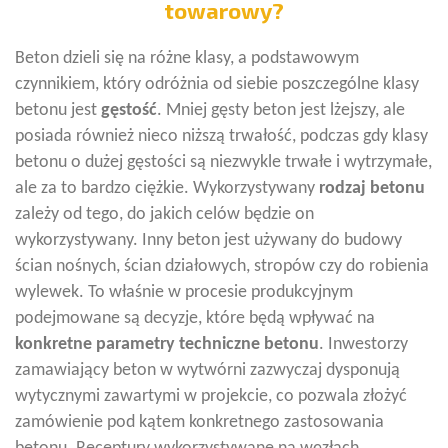
towarowy?
Beton dzieli się na różne klasy, a podstawowym
czynnikiem, który odróżnia od siebie poszczególne klasy
betonu jest
gęstość
. Mniej gęsty beton jest lżejszy, ale
posiada również nieco niższą trwałość, podczas gdy klasy
betonu o dużej gęstości są niezwykle trwałe i wytrzymałe,
ale za to bardzo ciężkie. Wykorzystywany
rodzaj betonu
zależy od tego, do jakich celów będzie on
wykorzystywany. Inny beton jest używany do budowy
ścian nośnych, ścian działowych, stropów czy do robienia
wylewek. To właśnie w procesie produkcyjnym
podejmowane są decyzje, które będą wpływać na
konkretne parametry techniczne betonu
. Inwestorzy
zamawiający beton w wytwórni zazwyczaj dysponują
wytycznymi zawartymi w projekcie, co pozwala złożyć
zamówienie pod kątem konkretnego zastosowania