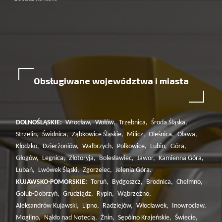
Obsługiwane województwa i miasta
DOLNOŚLĄSKIE:
Wrocław,
Wołów,
Trzebnica,
Środa Śląska,
Strzelin,
Świdnica,
Ząbkowice Śląskie,
Milicz,
Oleśnica,
Oława,
Kłodzko,
Dzierżoniów,
Wałbrzych,
Polkowice,
Lubin,
Góra,
Głogów,
Legnica,
Złotoryja,
Bolesławiec,
Jawor,
Kamienna Góra,
Lubań,
Lwówek Śląski,
Zgorzelec,
Jelenia Góra.
KUJAWSKO-POMORSKIE:
Toruń,
Bydgoszcz,
Brodnica,
Chełmno,
Golub-Dobrzyń,
Grudziądz,
Rypin,
Wąbrzeźno,
Aleksandrów Kujawski,
Lipno,
Radziejów,
Włocławek,
Inowrocław,
Mogilno,
Nakło nad Notecią,
Żnin,
Sępólno Krajeńskie,
Świecie,