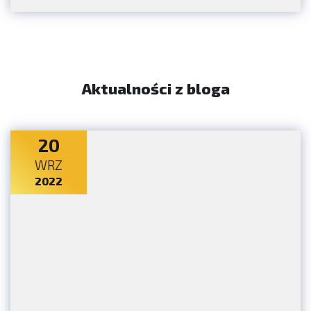
Aktualności z bloga
20
WRZ
2022