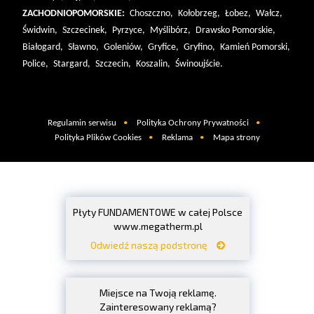
ZACHODNIOPOMORSKIE:
Choszczno,
Kołobrzeg,
Łobez,
Wałcz,
Świdwin,
Szczecinek,
Pyrzyce,
Myślibórz,
Drawsko Pomorskie,
Białogard,
Sławno,
Goleniów,
Gryfice,
Gryfino,
Kamień Pomorski,
Police,
Stargard,
Szczecin,
Koszalin,
Świnoujście.
Regulamin serwisu
Polityka Ochrony Prywatności
Polityka Plików Cookies
Reklama
Mapa strony
Płyty FUNDAMENTOWE w całej Polsce
www.megatherm.pl
Odwiedź naszą podstronę
Miejsce na Twoją reklamę.
Zainteresowany reklamą?