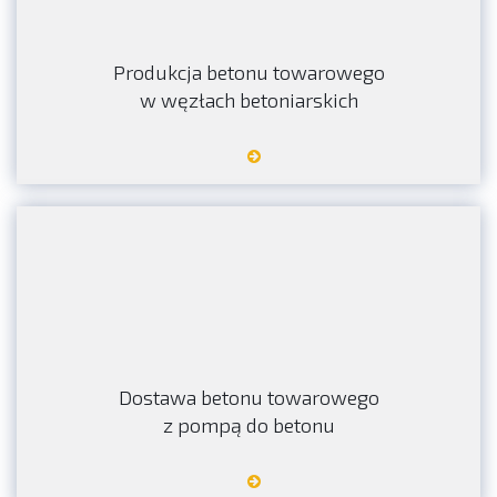
mieszkaniowe, budynki biurowe, obiekty handlowe i usługowe,
hale, drogi, mosty, wiadukty, podjazdy, fundamenty, posadzki,
stropy, schody, ogrodzenia.
Produkcja betonu towarowego
w węzłach betoniarskich
Dostawa betonu towarowego
z pompą do betonu