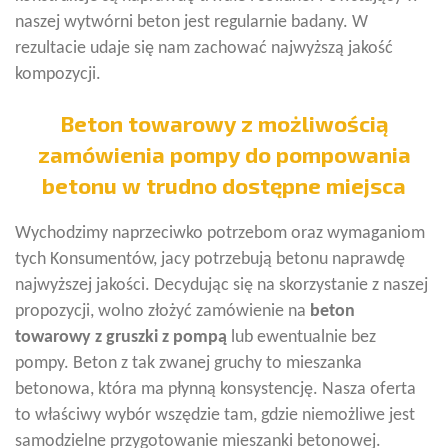
naszej wytwórni beton jest regularnie badany. W
rezultacie udaje się nam zachować najwyższą jakość
kompozycji.
Beton towarowy z możliwością
zamówienia pompy do pompowania
betonu w trudno dostępne miejsca
Wychodzimy naprzeciwko potrzebom oraz wymaganiom
tych Konsumentów, jacy potrzebują betonu naprawdę
najwyższej jakości. Decydując się na skorzystanie z naszej
propozycji, wolno złożyć zamówienie na
beton
towarowy z gruszki z pompą
lub ewentualnie bez
pompy. Beton z tak zwanej gruchy to mieszanka
betonowa, która ma płynną konsystencję. Nasza oferta
to właściwy wybór wszędzie tam, gdzie niemożliwe jest
samodzielne przygotowanie mieszanki betonowej.