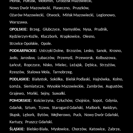
Płońsk,
Pułtusk,
Wołomin,
Grodzisk Mazowiecki,
Nowy Dwór Mazowiecki,
Piaseczno,
Pruszków,
Ożarów Mazowiecki,
Otwock,
Mińsk Mazowiecki,
Legionowo,
Warszawa.
OPOLSKIE:
Brzeg,
Głubczyce,
Namysłów,
Nysa,
Prudnik,
Kędzierzyn-Koźle,
Kluczbork,
Krapkowice,
Olesno,
Strzelce Opolskie,
Opole.
PODKARPACKIE:
Ustrzyki Dolne,
Brzozów,
Lesko,
Sanok,
Krosno,
Jasło,
Jarosław,
Lubaczów,
Przemyśl,
Przeworsk,
Kolbuszowa,
Łańcut,
Ropczyce,
Nisko,
Mielec,
Leżajsk,
Dębica,
Strzyżów,
Rzeszów,
Stalowa Wola,
Tarnobrzeg.
PODLASKIE:
Białystok,
Sokółka,
Bielsk Podlaski,
Hajnówka,
Kolno,
Łomża,
Siemiatycze,
Wysokie Mazowieckie,
Zambrów,
Augustów,
Grajewo,
Mońki,
Sejny,
Suwałki.
POMORSKIE:
Kościerzyna,
Człuchów,
Chojnice,
Sopot,
Gdynia,
Gdańsk,
Sztum,
Tczew,
Starogard Gdański,
Malbork,
Kwidzyn,
Słupsk,
Lębork,
Bytów,
Wejherowo,
Puck,
Nowy Dwór Gdański,
Kartuzy,
Pruszcz Gdański.
ŚLĄSKIE:
Bielsko-Biała,
Mysłowice,
Chorzów,
Katowice,
Zabrze,