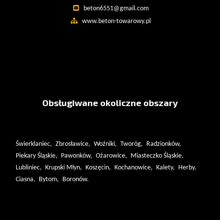
beton6551@gmail.com
www.beton-towarowy.pl
Obsługiwane okoliczne obszary
Świerklaniec,
Zbrosławice,
Woźniki,
Tworóg,
Radzionków,
Piekary Śląskie,
Pawonków,
Ożarowice,
Miasteczko Śląskie,
Lubliniec,
Krupski Młyn,
Koszęcin,
Kochanowice,
Kalety,
Herby,
Ciasna,
Bytom,
Boronów.