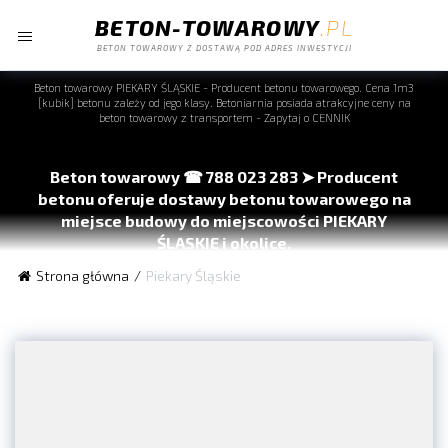
BETON-TOWAROWY
.PL
BETON TOWAROWY Z DOSTAWĄ POD ADRES INWESTYCJI
Beton towarowy
PIEKARY ŚLĄSKIE
- Producent betonu towarowego. Cena 1m3
[kubik] betonu zależy od jego klasy. Betoniarnia posiada atrakcyjne ceny na
beton towarowy z transportem - Zapytaj o CENNIK
Beton towarowy ☎ 788 023 283 ➤ Producent
betonu oferuje dostawy betonu towarowego na
miejsce budowy do miejscowości
PIEKARY
ŚLĄSKIE
i okolice.
Strona główna
Piekary Śląskie
Betoniarnia jako wytwórnia, producent i dostawca
betonu towarowego w ofercie posiada:
beton C8/10, C12/15, C16/20, C20/25, C25/30, C30/37,
C35/45, C40/50, C45/55, C50/60, dawniej B10, B15, B20, B25,
B30, B37, B35 i B40, B45, B50, B55, B60 z transportem i
rozładunkiem z użyciem leja z betonomieszarki oraz z
rozładunkiem na duże odległości przy użyciu pompy do betonu;
beton na domy jednorodzinne, bloki mieszkalne i osiedla