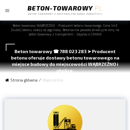
BETON-TOWAROWY
.PL
BETON TOWAROWY Z DOSTAWĄ POD ADRES INWESTYCJI
Beton towarowy
WĄBRZEŹNO
- Producent betonu towarowego. Cena 1m3
[kubik] betonu zależy od jego klasy. Betoniarnia posiada atrakcyjne ceny na
beton towarowy z transportem - Zapytaj o CENNIK
Beton towarowy ☎ 788 023 283 ➤ Producent
betonu oferuje dostawy betonu towarowego na
miejsce budowy do miejscowości
WĄBRZEŹNO
i
okolice.
Strona główna
Wąbrzeźno
Betoniarnia jako wytwórnia, producent i dostawca
betonu towarowego w ofercie posiada:
beton C8/10, C12/15, C16/20, C20/25, C25/30, C30/37,
C35/45, C40/50, C45/55, C50/60, dawniej B10, B15, B20, B25,
B30, B37, B35 i B40, B45, B50, B55, B60 z transportem i
rozładunkiem z użyciem leja z betonomieszarki oraz z
rozładunkiem na duże odległości przy użyciu pompy do betonu;
beton na domy jednorodzinne, bloki mieszkalne i osiedla