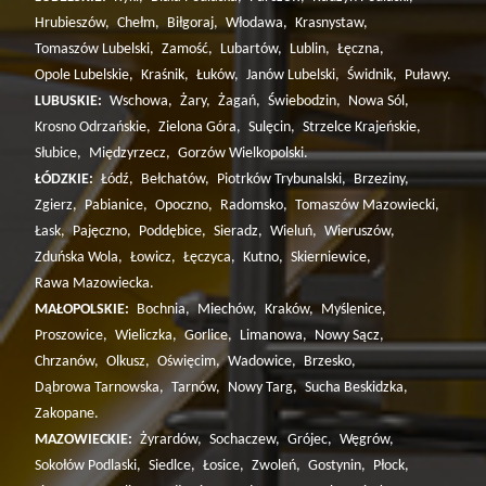
Hrubieszów,
Chełm,
Biłgoraj,
Włodawa,
Krasnystaw,
Tomaszów Lubelski,
Zamość,
Lubartów,
Lublin,
Łęczna,
Opole Lubelskie,
Kraśnik,
Łuków,
Janów Lubelski,
Świdnik,
Puławy.
LUBUSKIE:
Wschowa,
Żary,
Żagań,
Świebodzin,
Nowa Sól,
Krosno Odrzańskie,
Zielona Góra,
Sulęcin,
Strzelce Krajeńskie,
Słubice,
Międzyrzecz,
Gorzów Wielkopolski.
ŁÓDZKIE:
Łódź,
Bełchatów,
Piotrków Trybunalski,
Brzeziny,
Zgierz,
Pabianice,
Opoczno,
Radomsko,
Tomaszów Mazowiecki,
Łask,
Pajęczno,
Poddębice,
Sieradz,
Wieluń,
Wieruszów,
Zduńska Wola,
Łowicz,
Łęczyca,
Kutno,
Skierniewice,
Rawa Mazowiecka.
MAŁOPOLSKIE:
Bochnia,
Miechów,
Kraków,
Myślenice,
Proszowice,
Wieliczka,
Gorlice,
Limanowa,
Nowy Sącz,
Chrzanów,
Olkusz,
Oświęcim,
Wadowice,
Brzesko,
Dąbrowa Tarnowska,
Tarnów,
Nowy Targ,
Sucha Beskidzka,
Zakopane.
MAZOWIECKIE:
Żyrardów,
Sochaczew,
Grójec,
Węgrów,
Sokołów Podlaski,
Siedlce,
Łosice,
Zwoleń,
Gostynin,
Płock,