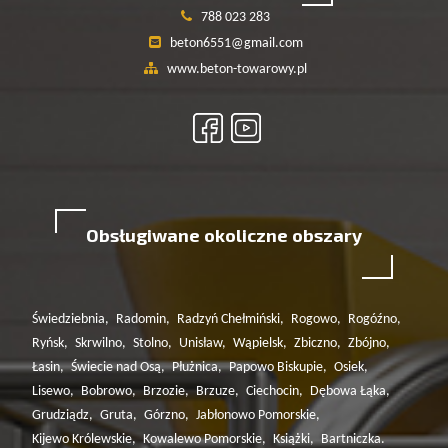
788 023 283
beton6551@gmail.com
www.beton-towarowy.pl
Obsługiwane okoliczne obszary
Świedziebnia,
Radomin,
Radzyń Chełmiński,
Rogowo,
Rogóźno,
Ryńsk,
Skrwilno,
Stolno,
Unisław,
Wąpielsk,
Zbiczno,
Zbójno,
Łasin,
Świecie nad Osą,
Płużnica,
Papowo Biskupie,
Osiek,
Lisewo,
Bobrowo,
Brzozie,
Brzuze,
Ciechocin,
Dębowa Łąka,
Grudziądz,
Gruta,
Górzno,
Jabłonowo Pomorskie,
Kijewo Królewskie,
Kowalewo Pomorskie,
Książki,
Bartniczka.