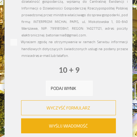
działalność gospodarczą, wpisaną do Centralnej Ewidencji i
Informacji o Działalności Gospodarczej Rzeczypospolitej Polskiej
prowadzonej przez ministra właściwego do spraw gospodarki, pod
firmą: INTERPROM MICHAŁ PAPIS, ul. Mokotowska 1, 00-640
Warszawa, NIP: 7991813847, REGON: 140277121, adres poczty
elektronicznej: betoniarnia8@gmail.com.
Wyrażam zgodę na otrzymywanie w ramach Serwisu informacji
handlowych dotyczących świadczonych usługi na podany przeze
mnie adres e-mail lub telefon.
10 + 9