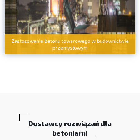
Zastosowanie betonu towarowego w budownictwie
przemysłowym
Dostawcy rozwiązań dla
betoniarni