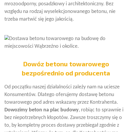
mrozoodporny, posadzkowy i architektoniczny. Bez
względu na rodzaj wyselekcjonowanego betonu, nie
trzeba martwić się jego jakością.
Dowóz betonu towarowego
bezpośrednio od producenta
Od początku naszej działalności zależy nam na uciesze
Konsumentów. Dlatego oferujemy dostawę betonu
towarowego pod adres wskazany przez Kontrahenta.
Dowozimy beton na plac budowy
, robiąc to sprawnie i
bez niepotrzebnych kłopotów. Zawsze troszczymy się o
to, by kompletny proces dostawy przebiegał zgodnie z