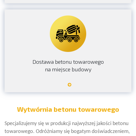
Dostawa betonu towarowego
na miejsce budowy
Wytwórnia betonu towarowego
Specjalizujemy się w produkcji najwyższej jakości betonu
towarowego. Odróżniamy się bogatym doświadczeniem,