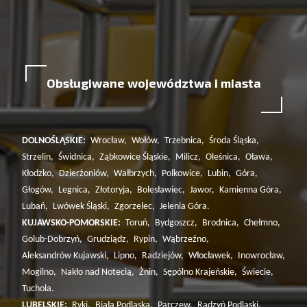
Obsługiwane województwa i miasta
DOLNOŚLĄSKIE:
Wrocław,
Wołów,
Trzebnica,
Środa Śląska,
Strzelin,
Świdnica,
Ząbkowice Śląskie,
Milicz,
Oleśnica,
Oława,
Kłodzko,
Dzierżoniów,
Wałbrzych,
Polkowice,
Lubin,
Góra,
Głogów,
Legnica,
Złotoryja,
Bolesławiec,
Jawor,
Kamienna Góra,
Lubań,
Lwówek Śląski,
Zgorzelec,
Jelenia Góra.
KUJAWSKO-POMORSKIE:
Toruń,
Bydgoszcz,
Brodnica,
Chełmno,
Golub-Dobrzyń,
Grudziądz,
Rypin,
Wąbrzeźno,
Aleksandrów Kujawski,
Lipno,
Radziejów,
Włocławek,
Inowrocław,
Mogilno,
Nakło nad Notecią,
Żnin,
Sępólno Krajeńskie,
Świecie,
Tuchola.
LUBELSKIE:
Ryki,
Biała Podlaska,
Parczew,
Radzyń Podlaski,