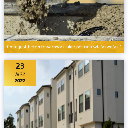
Co to jest beton towarowy i jakie posiada właściwości?
23
WRZ
2022