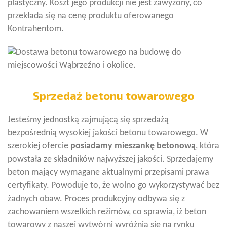
plastyczny. Koszt jego produkcji nie jest zawyżony, co
przekłada się na cenę produktu oferowanego
Kontrahentom.
Sprzedaż betonu towarowego
Jesteśmy jednostką zajmującą się sprzedażą
bezpośrednią wysokiej jakości betonu towarowego. W
szerokiej ofercie
posiadamy mieszankę betonową
, która
powstała ze składników najwyższej jakości. Sprzedajemy
beton mający wymagane aktualnymi przepisami prawa
certyfikaty. Powoduje to, że wolno go wykorzystywać bez
żadnych obaw. Proces produkcyjny odbywa się z
zachowaniem wszelkich reżimów, co sprawia, iż beton
towarowy z naszej wytwórni wyróżnia się na rynku