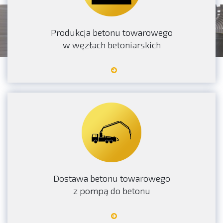
mieszkaniowe, budynki biurowe, obiekty handlowe i usługowe,
hale, drogi, mosty, wiadukty, podjazdy, fundamenty, posadzki,
stropy, schody, ogrodzenia.
Produkcja betonu towarowego
w węzłach betoniarskich
Dostawa betonu towarowego
z pompą do betonu