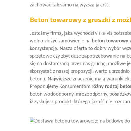
zachować tak samo najwyższą jakość.
Beton towarowy z gruszki z moż
Jesteśmy firmą, jaka wychodzi vis-a-vis potrze
wolno złożyć zamówienie na
beton towarowy z
konsystencję. Nasza oferta to dobry wybór wsz
sprzętowe czy zbyt duże zapotrzebowanie na b
się na dostarczaną przez nas gruchę, możliwe j
skorzystać z naszej propozycji, warto uprzedn
betonu. Największe znaczenie mają warunki eksp
Proponujemy Konsumentom
różny rodzaj bet
beton wodoodporny, mrozoodporny, posadzkowy i
iż zyskujesz produkt, którego jakość nie rozczaru