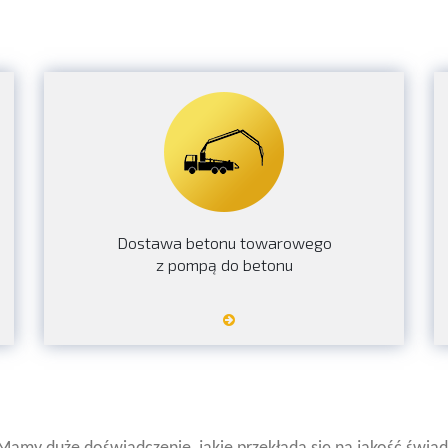
Dostawa betonu towarowego
z pompą do betonu