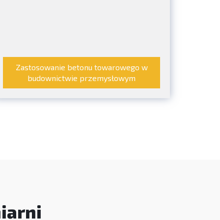
Zastosowanie betonu towarowego w
budownictwie przemysłowym
iarni