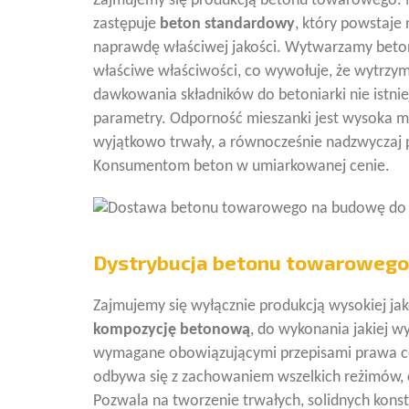
Zajmujemy się produkcją betonu towarowego. M
zastępuje
beton standardowy
, który powstaje
naprawdę właściwej jakości. Wytwarzamy beton
właściwe właściwości, co wywołuje, że wytrzy
dawkowania składników do betoniarki nie istniej
parametry. Odporność mieszanki jest wysoka mię
wyjątkowo trwały, a równocześnie nadzwyczaj 
Konsumentom beton w umiarkowanej cenie.
Dystrybucja betonu towarowego
Zajmujemy się wyłącznie produkcją wysokiej ja
kompozycję betonową
, do wykonania jakiej w
wymagane obowiązującymi przepisami prawa cert
odbywa się z zachowaniem wszelkich reżimów, c
Pozwala na tworzenie trwałych, solidnych konst