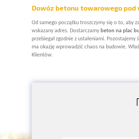
Dowóz betonu towarowego pod w
Od samego początku troszczymy się o to, aby za
wskazany adres. Dostarczamy
beton na plac 
przebiegał zgodnie z ustaleniami. Pozostajemy
ma okazję wprowadzić chaos na budowie. Właśn
Klientów.