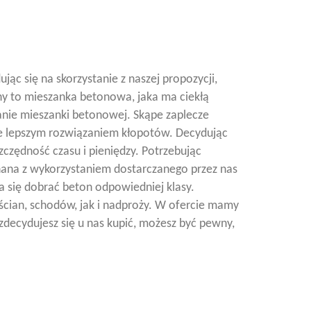
ąc się na skorzystanie z naszej propozycji,
hy to mieszanka betonowa, jaka ma ciekłą
anie mieszanki betonowej. Skąpe zaplecze
ie lepszym rozwiązaniem kłopotów. Decydując
zczędność czasu i pieniędzy. Potrzebując
onana z wykorzystaniem dostarczanego przez nas
a się dobrać beton odpowiedniej klasy.
cian, schodów, jak i nadproży. W ofercie mamy
decydujesz się u nas kupić, możesz być pewny,