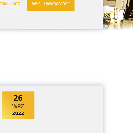
26
WRZ
2022