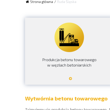
Strona główna
Ruda Śląska
Produkcja betonu towarowego
w węzłach betoniarskich
Wytwórnia betonu towarowego