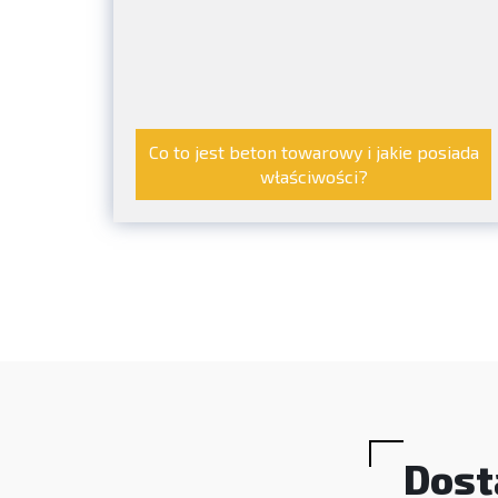
Co to jest beton towarowy i jakie posiada
właściwości?
Dost