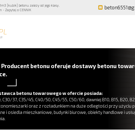
m3 [kubik] betonu zależy od jego klasy.
beton6551@g
m - Zapytaj o CENNIK
.PL
JI
Producent betonu oferuje dostawy betonu towa
ce.
dostawca betonu towarowego w ofercie posiada:
 C30/37, C35/45, C40/50, C45/55, C50/60, dawniej B10, B15, B20, B25,
etonomieszarki oraz z rozładunkiem na duże odległości przy użyciu
e i osiedla mieszkaniowe, budynki biurowe, obiekty handlowe i usług
ia.