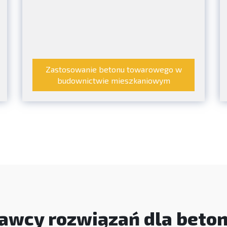
Zastosowanie betonu towarowego w
budownictwie mieszkaniowym
awcy rozwiązań dla beton