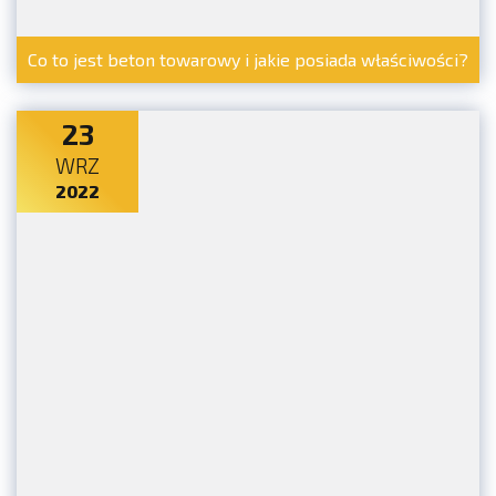
Co to jest beton towarowy i jakie posiada właściwości?
23
WRZ
2022