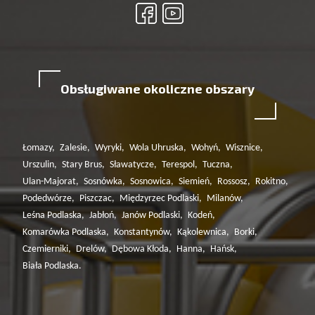
Obsługiwane okoliczne obszary
Łomazy,
Zalesie,
Wyryki,
Wola Uhruska,
Wohyń,
Wisznice,
Urszulin,
Stary Brus,
Sławatycze,
Terespol,
Tuczna,
Ulan-Majorat,
Sosnówka,
Sosnowica,
Siemień,
Rossosz,
Rokitno,
Podedwórze,
Piszczac,
Międzyrzec Podlaski,
Milanów,
Leśna Podlaska,
Jabłoń,
Janów Podlaski,
Kodeń,
Komarówka Podlaska,
Konstantynów,
Kąkolewnica,
Borki,
Czemierniki,
Drelów,
Dębowa Kłoda,
Hanna,
Hańsk,
Biała Podlaska.