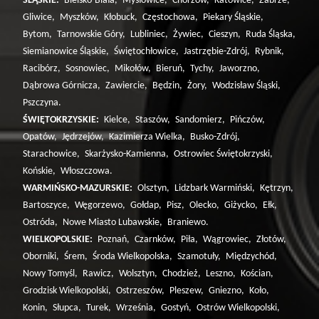
ŚLĄSKIE:
Bielsko-Biała,
Mysłowice,
Chorzów,
Katowice,
Zabrze,
Gliwice,
Myszków,
Kłobuck,
Częstochowa,
Piekary Śląskie,
Bytom,
Tarnowskie Góry,
Lubliniec,
Żywiec,
Cieszyn,
Ruda Śląska,
Siemianowice Śląskie,
Świętochłowice,
Jastrzębie-Zdrój,
Rybnik,
Racibórz,
Sosnowiec,
Mikołów,
Bieruń,
Tychy,
Jaworzno,
Dąbrowa Górnicza,
Zawiercie,
Będzin,
Żory,
Wodzisław Śląski,
Pszczyna.
ŚWIĘTOKRZYSKIE:
Kielce,
Staszów,
Sandomierz,
Pińczów,
Opatów,
Jędrzejów,
Kazimierza Wielka,
Busko-Zdrój,
Starachowice,
Skarżysko-Kamienna,
Ostrowiec Świętokrzyski,
Końskie,
Włoszczowa.
WARMIŃSKO-MAZURSKIE:
Olsztyn,
Lidzbark Warmiński,
Kętrzyn,
Bartoszyce,
Węgorzewo,
Gołdap,
Pisz,
Olecko,
Giżycko,
Ełk,
Ostróda,
Nowe Miasto Lubawskie,
Braniewo.
WIELKOPOLSKIE:
Poznań,
Czarnków,
Piła,
Wągrowiec,
Złotów,
Oborniki,
Śrem,
Środa Wielkopolska,
Szamotuły,
Międzychód,
Nowy Tomyśl,
Rawicz,
Wolsztyn,
Chodzież,
Leszno,
Kościan,
Grodzisk Wielkopolski,
Ostrzeszów,
Pleszew,
Gniezno,
Koło,
Konin,
Słupca,
Turek,
Września,
Gostyń,
Ostrów Wielkopolski,