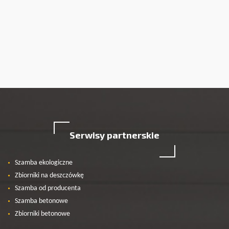
Serwisy partnerskie
Szamba ekologiczne
Zbiorniki na deszczówkę
Szamba od producenta
Szamba betonowe
Zbiorniki betonowe