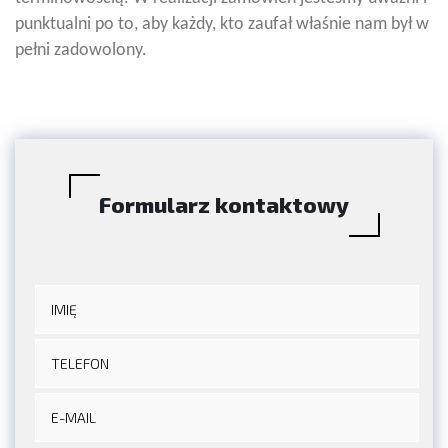
punktualni po to, aby każdy, kto zaufał właśnie nam był w
pełni zadowolony.
Formularz kontaktowy