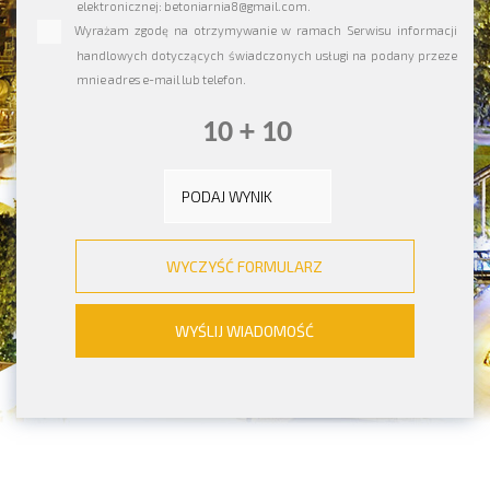
elektronicznej: betoniarnia8@gmail.com.
Wyrażam zgodę na otrzymywanie w ramach Serwisu informacji
handlowych dotyczących świadczonych usługi na podany przeze
mnie adres e-mail lub telefon.
10 + 10