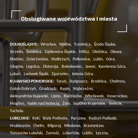
Obsługiwane województwa i miasta
DOLNOŚLĄSKIE:
Wrocław,
Wołów,
Trzebnica,
Środa Śląska,
Strzelin,
Świdnica,
Ząbkowice Śląskie,
Milicz,
Oleśnica,
Oława,
Kłodzko,
Dzierżoniów,
Wałbrzych,
Polkowice,
Lubin,
Góra,
Głogów,
Legnica,
Złotoryja,
Bolesławiec,
Jawor,
Kamienna Góra,
Lubań,
Lwówek Śląski,
Zgorzelec,
Jelenia Góra.
KUJAWSKO-POMORSKIE:
Toruń,
Bydgoszcz,
Brodnica,
Chełmno,
Golub-Dobrzyń,
Grudziądz,
Rypin,
Wąbrzeźno,
Aleksandrów Kujawski,
Lipno,
Radziejów,
Włocławek,
Inowrocław,
Mogilno,
Nakło nad Notecią,
Żnin,
Sępólno Krajeńskie,
Świecie,
Tuchola.
LUBELSKIE:
Ryki,
Biała Podlaska,
Parczew,
Radzyń Podlaski,
Hrubieszów,
Chełm,
Biłgoraj,
Włodawa,
Krasnystaw,
Tomaszów Lubelski,
Zamość,
Lubartów,
Lublin,
Łęczna,