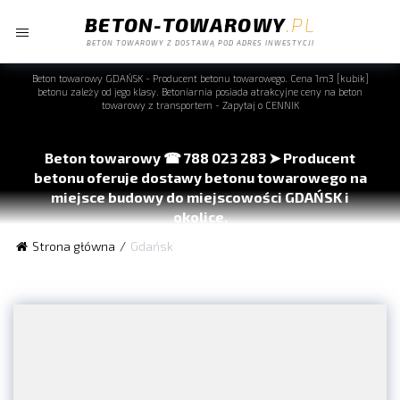
BETON-TOWAROWY
.PL
BETON TOWAROWY Z DOSTAWĄ POD ADRES INWESTYCJI
Beton towarowy
GDAŃSK
- Producent betonu towarowego. Cena 1m3 [kubik]
betonu zależy od jego klasy. Betoniarnia posiada atrakcyjne ceny na beton
towarowy z transportem - Zapytaj o CENNIK
Beton towarowy ☎ 788 023 283 ➤ Producent
betonu oferuje dostawy betonu towarowego na
miejsce budowy do miejscowości
GDAŃSK
i
okolice.
Strona główna
Gdańsk
Betoniarnia jako wytwórnia, producent i dostawca
betonu towarowego w ofercie posiada:
beton C8/10, C12/15, C16/20, C20/25, C25/30, C30/37,
C35/45, C40/50, C45/55, C50/60, dawniej B10, B15, B20, B25,
B30, B37, B35 i B40, B45, B50, B55, B60 z transportem i
rozładunkiem z użyciem leja z betonomieszarki oraz z
rozładunkiem na duże odległości przy użyciu pompy do betonu;
beton na domy jednorodzinne, bloki mieszkalne i osiedla