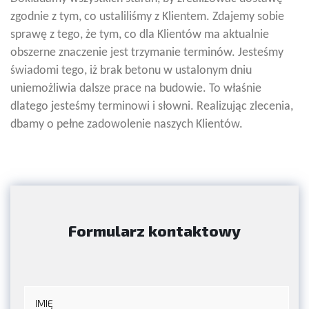
zgodnie z tym, co ustaliliśmy z Klientem. Zdajemy sobie
sprawę z tego, że tym, co dla Klientów ma aktualnie
obszerne znaczenie jest trzymanie terminów. Jesteśmy
świadomi tego, iż brak betonu w ustalonym dniu
uniemożliwia dalsze prace na budowie. To właśnie
dlatego jesteśmy terminowi i słowni. Realizując zlecenia,
dbamy o pełne zadowolenie naszych Klientów.
Formularz kontaktowy