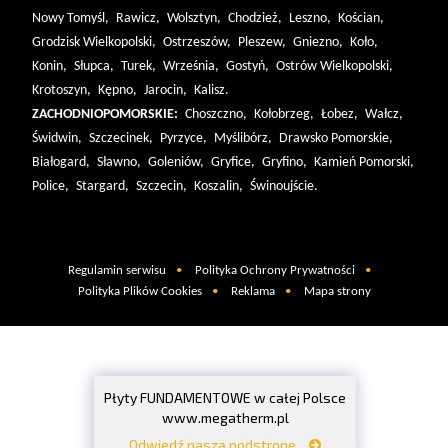
Nowy Tomyśl,
Rawicz,
Wolsztyn,
Chodzież,
Leszno,
Kościan,
Grodzisk Wielkopolski,
Ostrzeszów,
Pleszew,
Gniezno,
Koło,
Konin,
Słupca,
Turek,
Września,
Gostyń,
Ostrów Wielkopolski,
Krotoszyn,
Kępno,
Jarocin,
Kalisz.
ZACHODNIOPOMORSKIE:
Choszczno,
Kołobrzeg,
Łobez,
Wałcz,
Świdwin,
Szczecinek,
Pyrzyce,
Myślibórz,
Drawsko Pomorskie,
Białogard,
Sławno,
Goleniów,
Gryfice,
Gryfino,
Kamień Pomorski,
Police,
Stargard,
Szczecin,
Koszalin,
Świnoujście.
Regulamin serwisu
Polityka Ochrony Prywatności
Polityka Plików Cookies
Reklama
Mapa strony
Płyty FUNDAMENTOWE w całej Polsce
www.megatherm.pl
Odwiedź naszą podstronę