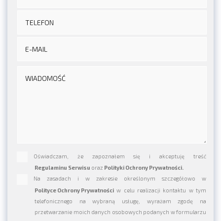
Oświadczam, że zapoznałem się i akceptuję treść
Regulaminu Serwisu
oraz
Polityki Ochrony Prywatności.
Na zasadach i w zakresie określonym szczegółowo w
Polityce Ochrony Prywatności
w celu realizacji kontaktu w tym
telefonicznego na wybraną usługę, wyrażam zgodę na
przetwarzanie moich danych osobowych podanych w formularzu