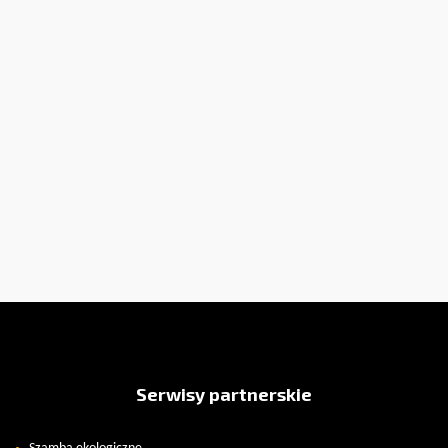
Serwisy partnerskie