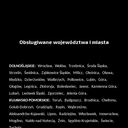
Obsługiwane województwa i miasta
DOLNOŚLĄSKIE:
Wrocław,
Wołów,
Trzebnica,
Środa Śląska,
Strzelin,
Świdnica,
Ząbkowice Śląskie,
Milicz,
Oleśnica,
Oława,
Kłodzko,
Dzierżoniów,
Wałbrzych,
Polkowice,
Lubin,
Góra,
Głogów,
Legnica,
Złotoryja,
Bolesławiec,
Jawor,
Kamienna Góra,
Lubań,
Lwówek Śląski,
Zgorzelec,
Jelenia Góra.
KUJAWSKO-POMORSKIE:
Toruń,
Bydgoszcz,
Brodnica,
Chełmno,
Golub-Dobrzyń,
Grudziądz,
Rypin,
Wąbrzeźno,
Aleksandrów Kujawski,
Lipno,
Radziejów,
Włocławek,
Inowrocław,
Mogilno,
Nakło nad Notecią,
Żnin,
Sępólno Krajeńskie,
Świecie,
Tuchola.