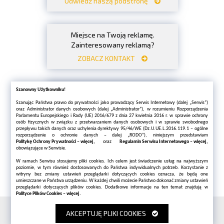
Odwiedź naszą podstronę
Miejsce na Twoją reklamę.
Zainteresowany reklamą?
ZOBACZ KONTAKT
Szanowny Użytkowniku!
Miejsce na Twoją reklamę.
Zainteresowany reklamą?
Szanując Państwa prawo do prywatności jako prowadzący Serwis Internetowy (dalej „Serwis”)
oraz Administrator danych osobowych (dalej „Administrator”), w rozumieniu Rozporządzenia
ZOBACZ KONTAKT
Parlamentu Europejskiego i Rady (UE) 2016/679 z dnia 27 kwietnia 2016 r. w sprawie ochrony
osób fizycznych w związku z przetwarzaniem danych osobowych i w sprawie swobodnego
przepływu takich danych oraz uchylenia dyrektywy 95/46/WE (Dz.U.UE.L.2016.119.1 – ogólne
rozporządzenie o ochronie danych – dalej „RODO”), niniejszym przedstawiam
Politykę Ochrony Prywatności – więcej,
oraz
Regulamin Serwisu Internetowego – więcej,
obowiązujące w Serwisie.
Miejsce na Twoją reklamę.
Zainteresowany reklamą?
W ramach Serwisu stosujemy pliki cookies. Ich celem jest świadczenie usług na najwyższym
poziomie, w tym również dostosowanych do Państwa indywidualnych potrzeb. Korzystanie z
SPRAWDŹ OFERTĘ
witryny bez zmiany ustawień przeglądarki dotyczących cookies oznacza, że będą one
umieszczane w Państwa urządzeniu. W każdej chwili możecie Państwo dokonać zmiany ustawień
przeglądarki dotyczących plików cookies. Dodatkowe informacje na ten temat znajdują w
Polityce Plików Cookies – więcej.
Copyright ©
BETON-TOWAROWY.PL
2026 All Rights Reserved.
AKCEPTUJĘ PLIKI COOKIES