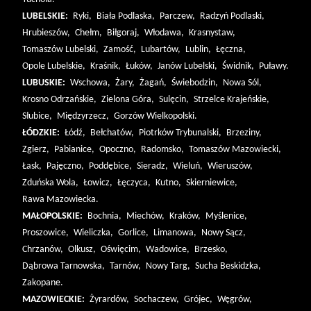
LUBELSKIE:
Ryki,
Biała Podlaska,
Parczew,
Radzyń Podlaski,
Hrubieszów,
Chełm,
Biłgoraj,
Włodawa,
Krasnystaw,
Tomaszów Lubelski,
Zamość,
Lubartów,
Lublin,
Łęczna,
Opole Lubelskie,
Kraśnik,
Łuków,
Janów Lubelski,
Świdnik,
Puławy.
LUBUSKIE:
Wschowa,
Żary,
Żagań,
Świebodzin,
Nowa Sól,
Krosno Odrzańskie,
Zielona Góra,
Sulęcin,
Strzelce Krajeńskie,
Słubice,
Międzyrzecz,
Gorzów Wielkopolski.
ŁÓDZKIE:
Łódź,
Bełchatów,
Piotrków Trybunalski,
Brzeziny,
Zgierz,
Pabianice,
Opoczno,
Radomsko,
Tomaszów Mazowiecki,
Łask,
Pajęczno,
Poddębice,
Sieradz,
Wieluń,
Wieruszów,
Zduńska Wola,
Łowicz,
Łęczyca,
Kutno,
Skierniewice,
Rawa Mazowiecka.
MAŁOPOLSKIE:
Bochnia,
Miechów,
Kraków,
Myślenice,
Proszowice,
Wieliczka,
Gorlice,
Limanowa,
Nowy Sącz,
Chrzanów,
Olkusz,
Oświęcim,
Wadowice,
Brzesko,
Dąbrowa Tarnowska,
Tarnów,
Nowy Targ,
Sucha Beskidzka,
Zakopane.
MAZOWIECKIE:
Żyrardów,
Sochaczew,
Grójec,
Węgrów,