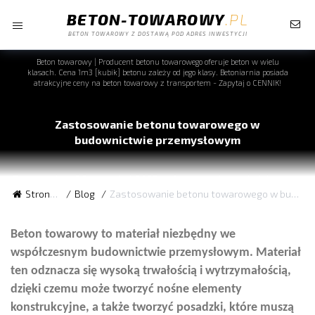
BETON-TOWAROWY
.PL
BETON TOWAROWY Z DOSTAWĄ POD ADRES INWESTYCJI
Beton towarowy | Producent betonu towarowego oferuje beton w wielu
klasach. Cena 1m3 [kubik] betonu zależy od jego klasy. Betoniarnia posiada
atrakcyjne ceny na beton towarowy z transportem - Zapytaj o CENNIK!
Zastosowanie betonu towarowego w
budownictwie przemysłowym
Data wpisu:
26 wrzesień 2022r. •
Autor wpisu:
administrator
Strona główna
Blog
Zastosowanie betonu towarowego w budownictwie przemysłowym
Beton towarowy to materiał niezbędny we
współczesnym budownictwie przemysłowym. Materiał
ten odznacza się wysoką trwałością i wytrzymałością,
dzięki czemu może tworzyć nośne elementy
konstrukcyjne, a także tworzyć posadzki, które muszą