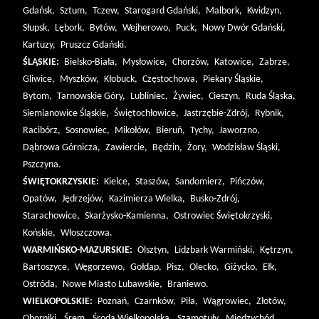
Gdańsk,
Sztum,
Tczew,
Starogard Gdański,
Malbork,
Kwidzyn,
Słupsk,
Lębork,
Bytów,
Wejherowo,
Puck,
Nowy Dwór Gdański,
Kartuzy,
Pruszcz Gdański.
ŚLĄSKIE:
Bielsko-Biała,
Mysłowice,
Chorzów,
Katowice,
Zabrze,
Gliwice,
Myszków,
Kłobuck,
Częstochowa,
Piekary Śląskie,
Bytom,
Tarnowskie Góry,
Lubliniec,
Żywiec,
Cieszyn,
Ruda Śląska,
Siemianowice Śląskie,
Świętochłowice,
Jastrzębie-Zdrój,
Rybnik,
Racibórz,
Sosnowiec,
Mikołów,
Bieruń,
Tychy,
Jaworzno,
Dąbrowa Górnicza,
Zawiercie,
Będzin,
Żory,
Wodzisław Śląski,
Pszczyna.
ŚWIĘTOKRZYSKIE:
Kielce,
Staszów,
Sandomierz,
Pińczów,
Opatów,
Jędrzejów,
Kazimierza Wielka,
Busko-Zdrój,
Starachowice,
Skarżysko-Kamienna,
Ostrowiec Świętokrzyski,
Końskie,
Włoszczowa.
WARMIŃSKO-MAZURSKIE:
Olsztyn,
Lidzbark Warmiński,
Kętrzyn,
Bartoszyce,
Węgorzewo,
Gołdap,
Pisz,
Olecko,
Giżycko,
Ełk,
Ostróda,
Nowe Miasto Lubawskie,
Braniewo.
WIELKOPOLSKIE:
Poznań,
Czarnków,
Piła,
Wągrowiec,
Złotów,
Oborniki,
Śrem,
Środa Wielkopolska,
Szamotuły,
Międzychód,