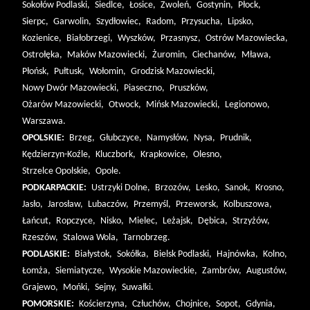
Sokołów Podlaski,
Siedlce,
Łosice,
Zwoleń,
Gostynin,
Płock,
Sierpc,
Garwolin,
Szydłowiec,
Radom,
Przysucha,
Lipsko,
Kozienice,
Białobrzegi,
Wyszków,
Przasnysz,
Ostrów Mazowiecka,
Ostrołęka,
Maków Mazowiecki,
Żuromin,
Ciechanów,
Mława,
Płońsk,
Pułtusk,
Wołomin,
Grodzisk Mazowiecki,
Nowy Dwór Mazowiecki,
Piaseczno,
Pruszków,
Ożarów Mazowiecki,
Otwock,
Mińsk Mazowiecki,
Legionowo,
Warszawa.
OPOLSKIE:
Brzeg,
Głubczyce,
Namysłów,
Nysa,
Prudnik,
Kędzierzyn-Koźle,
Kluczbork,
Krapkowice,
Olesno,
Strzelce Opolskie,
Opole.
PODKARPACKIE:
Ustrzyki Dolne,
Brzozów,
Lesko,
Sanok,
Krosno,
Jasło,
Jarosław,
Lubaczów,
Przemyśl,
Przeworsk,
Kolbuszowa,
Łańcut,
Ropczyce,
Nisko,
Mielec,
Leżajsk,
Dębica,
Strzyżów,
Rzeszów,
Stalowa Wola,
Tarnobrzeg.
PODLASKIE:
Białystok,
Sokółka,
Bielsk Podlaski,
Hajnówka,
Kolno,
Łomża,
Siemiatycze,
Wysokie Mazowieckie,
Zambrów,
Augustów,
Grajewo,
Mońki,
Sejny,
Suwałki.
POMORSKIE:
Kościerzyna,
Człuchów,
Chojnice,
Sopot,
Gdynia,