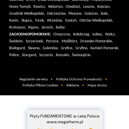
Nowy Tomyśl,
Rawicz,
Wolsztyn,
Chodzież,
Leszno,
Kościan,
Grodzisk Wielkopolski,
Ostrzeszów,
Pleszew,
Gniezno,
Koło,
Konin,
Słupca,
Turek,
Września,
Gostyń,
Ostrów Wielkopolski,
Krotoszyn,
Kępno,
Jarocin,
Kalisz.
ZACHODNIOPOMORSKIE:
Choszczno,
Kołobrzeg,
Łobez,
Wałcz,
Świdwin,
Szczecinek,
Pyrzyce,
Myślibórz,
Drawsko Pomorskie,
Białogard,
Sławno,
Goleniów,
Gryfice,
Gryfino,
Kamień Pomorski,
Police,
Stargard,
Szczecin,
Koszalin,
Świnoujście.
Regulamin serwisu
Polityka Ochrony Prywatności
Polityka Plików Cookies
Reklama
Mapa strony
Płyty FUNDAMENTOWE w całej Polsce
www.megatherm.pl