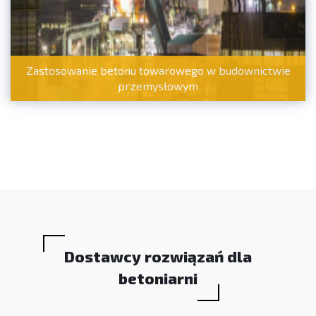
Zastosowanie betonu towarowego w budownictwie
przemysłowym
Dostawcy rozwiązań dla
betoniarni