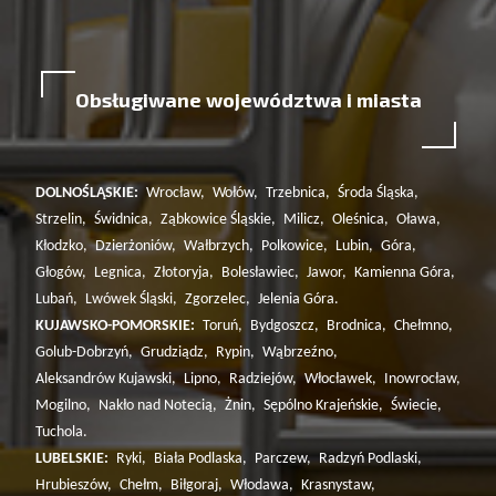
Obsługiwane województwa i miasta
DOLNOŚLĄSKIE:
Wrocław,
Wołów,
Trzebnica,
Środa Śląska,
Strzelin,
Świdnica,
Ząbkowice Śląskie,
Milicz,
Oleśnica,
Oława,
Kłodzko,
Dzierżoniów,
Wałbrzych,
Polkowice,
Lubin,
Góra,
Głogów,
Legnica,
Złotoryja,
Bolesławiec,
Jawor,
Kamienna Góra,
Lubań,
Lwówek Śląski,
Zgorzelec,
Jelenia Góra.
KUJAWSKO-POMORSKIE:
Toruń,
Bydgoszcz,
Brodnica,
Chełmno,
Golub-Dobrzyń,
Grudziądz,
Rypin,
Wąbrzeźno,
Aleksandrów Kujawski,
Lipno,
Radziejów,
Włocławek,
Inowrocław,
Mogilno,
Nakło nad Notecią,
Żnin,
Sępólno Krajeńskie,
Świecie,
Tuchola.
LUBELSKIE:
Ryki,
Biała Podlaska,
Parczew,
Radzyń Podlaski,
Hrubieszów,
Chełm,
Biłgoraj,
Włodawa,
Krasnystaw,