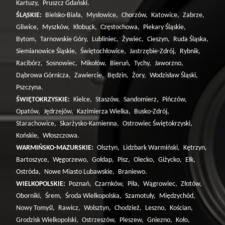
Kartuzy,
Pruszcz Gdański.
ŚLĄSKIE:
Bielsko-Biała,
Mysłowice,
Chorzów,
Katowice,
Zabrze,
Gliwice,
Myszków,
Kłobuck,
Częstochowa,
Piekary Śląskie,
Bytom,
Tarnowskie Góry,
Lubliniec,
Żywiec,
Cieszyn,
Ruda Śląska,
Siemianowice Śląskie,
Świętochłowice,
Jastrzębie-Zdrój,
Rybnik,
Racibórz,
Sosnowiec,
Mikołów,
Bieruń,
Tychy,
Jaworzno,
Dąbrowa Górnicza,
Zawiercie,
Będzin,
Żory,
Wodzisław Śląski,
Pszczyna.
ŚWIĘTOKRZYSKIE:
Kielce,
Staszów,
Sandomierz,
Pińczów,
Opatów,
Jędrzejów,
Kazimierza Wielka,
Busko-Zdrój,
Starachowice,
Skarżysko-Kamienna,
Ostrowiec Świętokrzyski,
Końskie,
Włoszczowa.
WARMIŃSKO-MAZURSKIE:
Olsztyn,
Lidzbark Warmiński,
Kętrzyn,
Bartoszyce,
Węgorzewo,
Gołdap,
Pisz,
Olecko,
Giżycko,
Ełk,
Ostróda,
Nowe Miasto Lubawskie,
Braniewo.
WIELKOPOLSKIE:
Poznań,
Czarnków,
Piła,
Wągrowiec,
Złotów,
Oborniki,
Śrem,
Środa Wielkopolska,
Szamotuły,
Międzychód,
Nowy Tomyśl,
Rawicz,
Wolsztyn,
Chodzież,
Leszno,
Kościan,
Grodzisk Wielkopolski,
Ostrzeszów,
Pleszew,
Gniezno,
Koło,