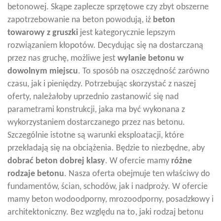
betonowej. Skąpe zaplecze sprzętowe czy zbyt obszerne
zapotrzebowanie na beton powodują, iż
beton
towarowy z gruszki
jest kategorycznie lepszym
rozwiązaniem kłopotów. Decydując się na dostarczaną
przez nas gruchę, możliwe jest
wylanie betonu w
dowolnym miejscu
. To sposób na oszczędność zarówno
czasu, jak i pieniędzy. Potrzebując skorzystać z naszej
oferty, należałoby uprzednio zastanowić się nad
parametrami konstrukcji, jaka ma być wykonana z
wykorzystaniem dostarczanego przez nas betonu.
Szczególnie istotne są warunki eksploatacji, które
przekładają się na obciążenia. Będzie to niezbędne, aby
dobrać beton dobrej klasy
. W ofercie mamy
różne
rodzaje betonu
. Nasza oferta obejmuje ten właściwy do
fundamentów, ścian, schodów, jak i nadproży. W ofercie
mamy beton wodoodporny, mrozoodporny, posadzkowy i
architektoniczny. Bez względu na to, jaki rodzaj betonu