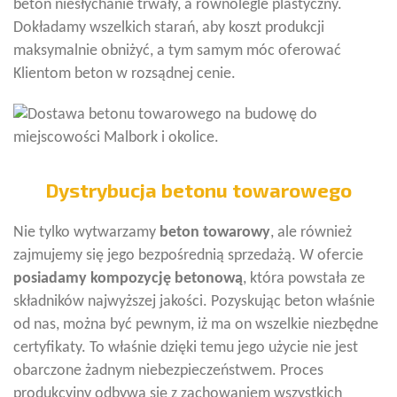
beton niesłychanie trwały, a równolegle plastyczny.
Dokładamy wszelkich starań, aby koszt produkcji
maksymalnie obniżyć, a tym samym móc oferować
Klientom beton w rozsądnej cenie.
Dystrybucja betonu towarowego
Nie tylko wytwarzamy
beton towarowy
, ale również
zajmujemy się jego bezpośrednią sprzedażą. W ofercie
posiadamy kompozycję betonową
, która powstała ze
składników najwyższej jakości. Pozyskując beton właśnie
od nas, można być pewnym, iż ma on wszelkie niezbędne
certyfikaty. To właśnie dzięki temu jego użycie nie jest
obarczone żadnym niebezpieczeństwem. Proces
produkcyjny odbywa się z zachowaniem wszystkich