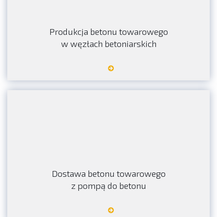
mieszkaniowe, budynki biurowe, obiekty handlowe i usługowe,
hale, drogi, mosty, wiadukty, podjazdy, fundamenty, posadzki,
stropy, schody, ogrodzenia.
Produkcja betonu towarowego
w węzłach betoniarskich
Dostawa betonu towarowego
z pompą do betonu