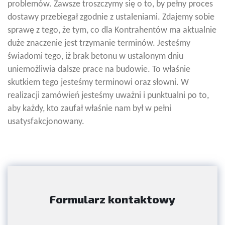
problemów. Zawsze troszczymy się o to, by pełny proces
dostawy przebiegał zgodnie z ustaleniami. Zdajemy sobie
sprawę z tego, że tym, co dla Kontrahentów ma aktualnie
duże znaczenie jest trzymanie terminów. Jesteśmy
świadomi tego, iż brak betonu w ustalonym dniu
uniemożliwia dalsze prace na budowie. To właśnie
skutkiem tego jesteśmy terminowi oraz słowni. W
realizacji zamówień jesteśmy uważni i punktualni po to,
aby każdy, kto zaufał właśnie nam był w pełni
usatysfakcjonowany.
Formularz kontaktowy