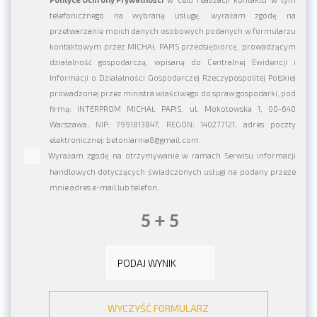
telefonicznego na wybraną usługę, wyrażam zgodę na
przetwarzanie moich danych osobowych podanych w formularzu
kontaktowym przez MICHAŁ PAPIS przedsiębiorcę, prowadzącym
działalność gospodarczą, wpisaną do Centralnej Ewidencji i
Informacji o Działalności Gospodarczej Rzeczypospolitej Polskiej
prowadzonej przez ministra właściwego do spraw gospodarki, pod
firmą: INTERPROM MICHAŁ PAPIS, ul. Mokotowska 1, 00-640
Warszawa, NIP: 7991813847, REGON: 140277121, adres poczty
elektronicznej: betoniarnia8@gmail.com.
Wyrażam zgodę na otrzymywanie w ramach Serwisu informacji
handlowych dotyczących świadczonych usługi na podany przeze
mnie adres e-mail lub telefon.
5 + 5