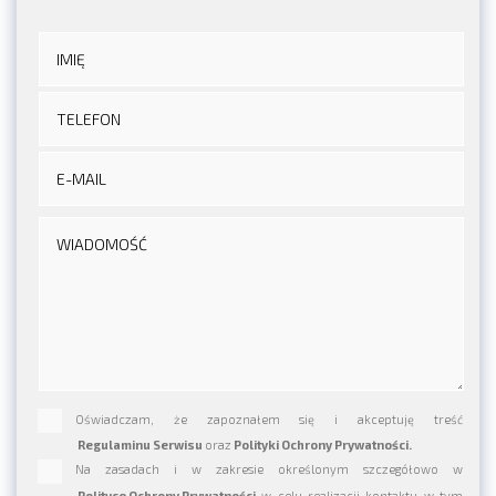
Oświadczam, że zapoznałem się i akceptuję treść
Regulaminu Serwisu
oraz
Polityki Ochrony Prywatności.
Na zasadach i w zakresie określonym szczegółowo w
Polityce Ochrony Prywatności
w celu realizacji kontaktu w tym