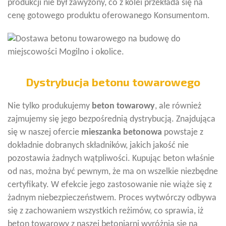
produkcji nie był zawyżony, co z kolei przekłada się na
cenę gotowego produktu oferowanego Konsumentom.
Dystrybucja betonu towarowego
Nie tylko produkujemy
beton towarowy
, ale również
zajmujemy się jego bezpośrednią dystrybucją. Znajdująca
się w naszej ofercie
mieszanka betonowa
powstaje z
dokładnie dobranych składników, jakich jakość nie
pozostawia żadnych wątpliwości. Kupując beton właśnie
od nas, można być pewnym, że ma on wszelkie niezbędne
certyfikaty. W efekcie jego zastosowanie nie wiąże się z
żadnym niebezpieczeństwem. Proces wytwórczy odbywa
się z zachowaniem wszystkich reżimów, co sprawia, iż
beton towarowy z naszej betoniarni wyróżnia się na