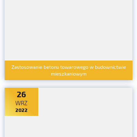
Zastosowanie betonu towarowego w budownictwie
mieszkaniowym
26
WRZ
2022