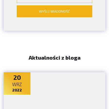
Aktualności z bloga
20
WRZ
2022