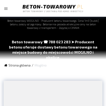
BETON-TOWAROWY
.PL
BETON TOWAROWY Z DOSTAWĄ POD ADRES INWESTYCJI
Beton towarowy
MOGILNO
- Producent betonu towarowego. Cena 1m3 [kubik]
betonu zależy od jego klasy. Betoniarnia posiada atrakcyjne ceny na beton
towarowy z transportem - Zapytaj o CENNIK
Beton towarowy ☎ 788 023 283 ➤ Producent
betonu oferuje dostawy betonu towarowego na
miejsce budowy do miejscowości
MOGILNO
i
okolice.
Strona główna
Mogilno
Betoniarnia jako wytwórnia, producent i dostawca
betonu towarowego w ofercie posiada:
beton C8/10, C12/15, C16/20, C20/25, C25/30, C30/37,
C35/45, C40/50, C45/55, C50/60, dawniej B10, B15, B20, B25,
B30, B37, B35 i B40, B45, B50, B55, B60 z transportem i
rozładunkiem z użyciem leja z betonomieszarki oraz z
rozładunkiem na duże odległości przy użyciu pompy do betonu;
beton na domy jednorodzinne, bloki mieszkalne i osiedla